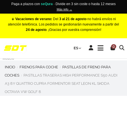
Paga a plazos con
seQura
· Divide en 3 sin coste o hasta 12 meses
Más info →
☀️
Vacaciones de verano:
Del
3 al 21 de agosto
no habrá envíos ni
atención telefónica. Los pedidos se gestionarán nuevamente a partir del
24 de agosto
. ¡Gracias por vuestra comprensión!
PINZAS DE FRENO RACING
0
Make
ES
Número de Pistones
Modelo
INICIO
FRENOS PARA COCHE
PASTILLAS DE FRENO PARA
COCHES
PASTILLAS TRASERAS HIGH PERFORMANCE S50 AUDI
A3 8Y QUATTRO CUPRA FORMENTOR SEAT LEON KL SKODA
OCTAVIA VW GOLF 8