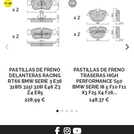
PASTILLAS DE FRENO
PASTILLAS DE FRENO
DELANTERAS RACING
TRASERAS HIGH
RT66 BMW SERIE 3 E36
PERFORMANCE S50
318IS 325I 328I E46 Z3
BMW SERIE I8 5 F10 F11
Z4 E85
X3 F25 X4 F26...
228,99 €
148,37 €