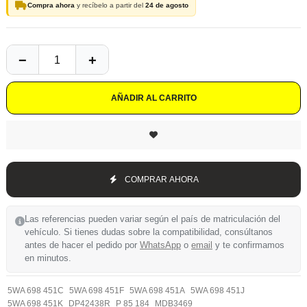
Compra ahora
y recíbelo a partir del
24 de agosto
AÑADIR AL CARRITO
COMPRAR AHORA
Las referencias pueden variar según el país de matriculación del
vehículo. Si tienes dudas sobre la compatibilidad, consúltanos
antes de hacer el pedido por
WhatsApp
o
email
y te confirmamos
en minutos.
5WA 698 451C
5WA 698 451F
5WA 698 451A
5WA 698 451J
5WA 698 451K
DP42438R
P 85 184
MDB3469