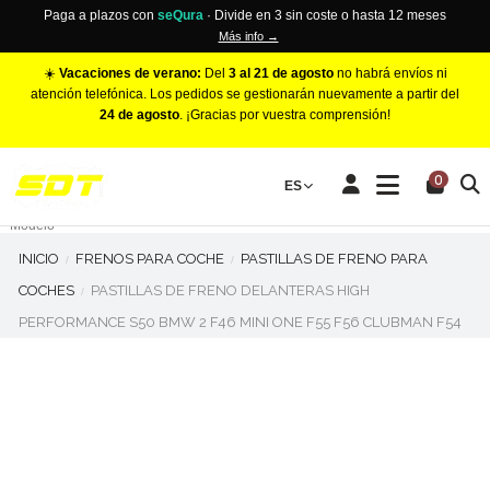
Paga a plazos con
seQura
· Divide en 3 sin coste o hasta 12 meses
Más info →
☀️
Vacaciones de verano:
Del
3 al 21 de agosto
no habrá envíos ni
atención telefónica. Los pedidos se gestionarán nuevamente a partir del
24 de agosto
. ¡Gracias por vuestra comprensión!
PINZAS DE FRENO RACING
0
Make
ES
Número de Pistones
Modelo
INICIO
FRENOS PARA COCHE
PASTILLAS DE FRENO PARA
COCHES
PASTILLAS DE FRENO DELANTERAS HIGH
PERFORMANCE S50 BMW 2 F46 MINI ONE F55 F56 CLUBMAN F54