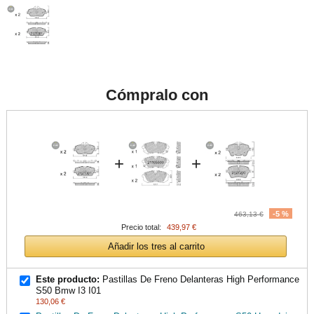
Cómpralo con
+
+
-5 %
463,13 €
Precio total:
439,97 €
Añadir los tres al carrito
Este producto:
Pastillas De Freno Delanteras High Performance
S50 Bmw I3 I01
130,06 €