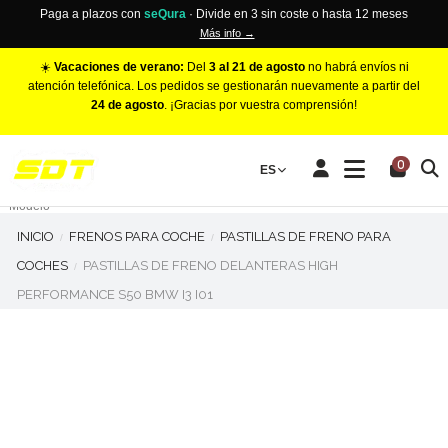
Paga a plazos con
seQura
· Divide en 3 sin coste o hasta 12 meses
Más info →
☀️
Vacaciones de verano:
Del
3 al 21 de agosto
no habrá envíos ni
atención telefónica. Los pedidos se gestionarán nuevamente a partir del
24 de agosto
. ¡Gracias por vuestra comprensión!
PINZAS DE FRENO RACING
0
Make
ES
Número de Pistones
Modelo
INICIO
FRENOS PARA COCHE
PASTILLAS DE FRENO PARA
COCHES
PASTILLAS DE FRENO DELANTERAS HIGH
PERFORMANCE S50 BMW I3 I01