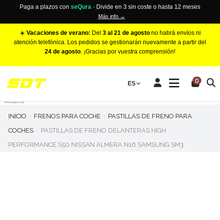
Paga a plazos con
seQura
· Divide en 3 sin coste o hasta 12 meses
Más info →
☀️
Vacaciones de verano:
Del
3 al 21 de agosto
no habrá envíos ni
atención telefónica. Los pedidos se gestionarán nuevamente a partir del
24 de agosto
. ¡Gracias por vuestra comprensión!
PINZAS DE FRENO RACING
0
Make
ES
Número de Pistones
Modelo
INICIO
FRENOS PARA COCHE
PASTILLAS DE FRENO PARA
COCHES
PASTILLAS DE FRENO DELANTERAS HIGH
PERFORMANCE S50 NISSAN ALMERA N16 SAMSUNG SM3