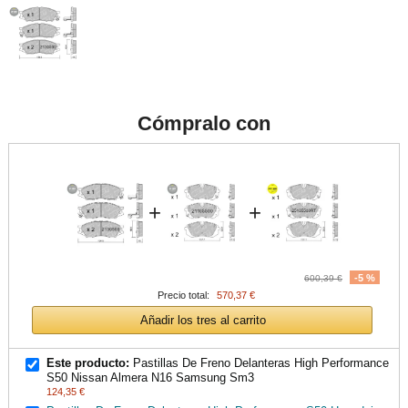
Cómpralo con
+
+
-5 %
600,39 €
Precio total:
570,37 €
Añadir los tres al carrito
Este producto:
Pastillas De Freno Delanteras High Performance
S50 Nissan Almera N16 Samsung Sm3
124,35 €