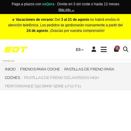
Paga a plazos con
seQura
· Divide en 3 sin coste o hasta 12 meses
Más info →
☀️
Vacaciones de verano:
Del
3 al 21 de agosto
no habrá envíos ni
atención telefónica. Los pedidos se gestionarán nuevamente a partir del
24 de agosto
. ¡Gracias por vuestra comprensión!
PINZAS DE FRENO RACING
0
Make
ES
Número de Pistones
Modelo
INICIO
FRENOS PARA COCHE
PASTILLAS DE FRENO PARA
COCHES
PASTILLAS DE FRENO DELANTERAS HIGH
PERFORMANCE S50 BMW SERIE 5 F10 F11