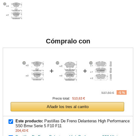
Cómpralo con
+
+
-5 %
537,50 €
Precio total:
510,63 €
Añadir los tres al carrito
Este producto:
Pastillas De Freno Delanteras High Performance
S50 Bmw Serie 5 F10 F11
204,43 €