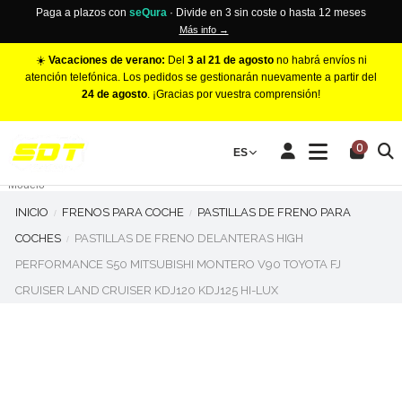
Paga a plazos con
seQura
· Divide en 3 sin coste o hasta 12 meses
Más info →
☀️
Vacaciones de verano:
Del
3 al 21 de agosto
no habrá envíos ni
atención telefónica. Los pedidos se gestionarán nuevamente a partir del
24 de agosto
. ¡Gracias por vuestra comprensión!
PINZAS DE FRENO RACING
0
Make
ES
Número de Pistones
Modelo
INICIO
FRENOS PARA COCHE
PASTILLAS DE FRENO PARA
COCHES
PASTILLAS DE FRENO DELANTERAS HIGH
PERFORMANCE S50 MITSUBISHI MONTERO V90 TOYOTA FJ
CRUISER LAND CRUISER KDJ120 KDJ125 HI-LUX