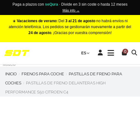
Paga a plazos con
seQura
· Divide en 3 sin coste o hasta 12 meses
Más info →
☀️
Vacaciones de verano:
Del
3 al 21 de agosto
no habrá envíos ni
atención telefónica. Los pedidos se gestionarán nuevamente a partir del
24 de agosto
. ¡Gracias por vuestra comprensión!
PINZAS DE FRENO RACING
0
Make
ES
Número de Pistones
Modelo
INICIO
FRENOS PARA COCHE
PASTILLAS DE FRENO PARA
COCHES
PASTILLAS DE FRENO DELANTERAS HIGH
PERFORMANCE S50 CITROEN C4