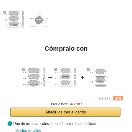
Cómpralo con
+
+
-5 %
445,24 €
Precio total:
422,98 €
Añadir los tres al carrito
info
Uno de estos artículos tiene diferente disponibilidad
Mostrar detalles