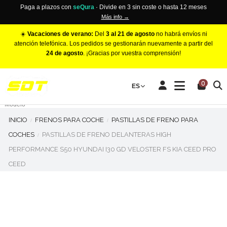
Paga a plazos con
seQura
· Divide en 3 sin coste o hasta 12 meses
Más info →
☀️
Vacaciones de verano:
Del
3 al 21 de agosto
no habrá envíos ni
atención telefónica. Los pedidos se gestionarán nuevamente a partir del
24 de agosto
. ¡Gracias por vuestra comprensión!
PINZAS DE FRENO RACING
0
Make
ES
Número de Pistones
Modelo
INICIO
FRENOS PARA COCHE
PASTILLAS DE FRENO PARA
COCHES
PASTILLAS DE FRENO DELANTERAS HIGH
PERFORMANCE S50 HYUNDAI I30 GD VELOSTER FS KIA CEED PRO
CEED