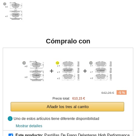
Cómpralo con
+
+
-5 %
642,26 €
Precio total:
610,15 €
Añadir los tres al carrito
info
Uno de estos artículos tiene diferente disponibilidad
Mostrar detalles
Este producto:
Pastillas De Freno Delanteras High Performance