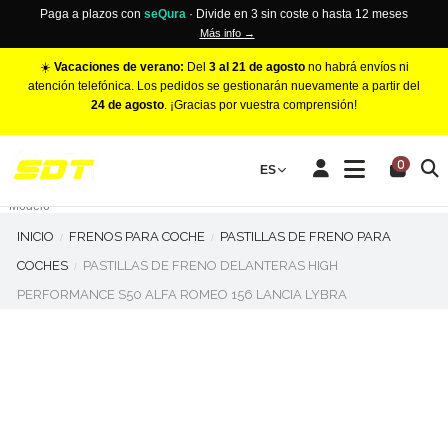
Paga a plazos con
seQura
· Divide en 3 sin coste o hasta 12 meses
Más info →
☀️
Vacaciones de verano:
Del
3 al 21 de agosto
no habrá envíos ni
atención telefónica. Los pedidos se gestionarán nuevamente a partir del
24 de agosto
. ¡Gracias por vuestra comprensión!
PINZAS DE FRENO RACING
0
Make
ES
Número de Pistones
Modelo
INICIO
FRENOS PARA COCHE
PASTILLAS DE FRENO PARA
COCHES
PASTILLAS DE FRENO DELANTERAS HIGH
PERFORMANCE S50 ALFA ROMEO 156 LANCIA LYBRA