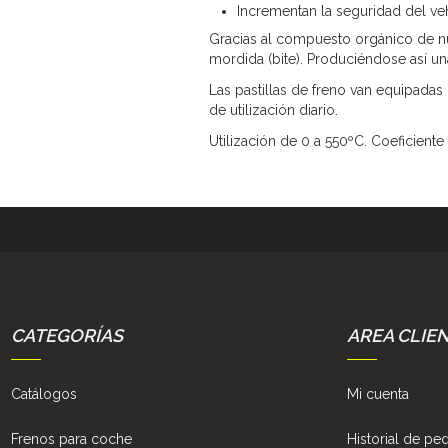
Incrementan la seguridad del ve
Gracias al compuesto orgánico de nu
mordida (bite). Produciéndose así un
Las pastillas de freno van equipadas
de utilización diario.
Utilización de 0 a 550ºC. Coeficiente 
CATEGORÍAS
AREA CLIE
Catálogos
Mi cuenta
Frenos para coche
Historial de pe