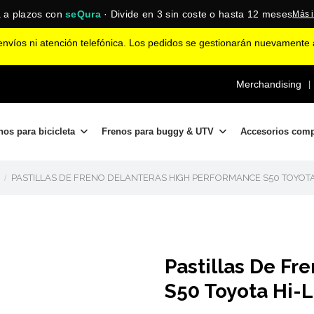
 a plazos con
seQura
· Divide en 3 sin coste o hasta 12 meses
Más 
nvíos ni atención telefónica. Los pedidos se gestionarán nuevamente a
Merchandising
|
nos para bicicleta
Frenos para buggy & UTV
Accesorios com
PASTILLAS DE FRENO DELANTERAS HIGH PERFORMANCE S50 TOYOTA H
Pastillas De Fr
S50 Toyota Hi-L