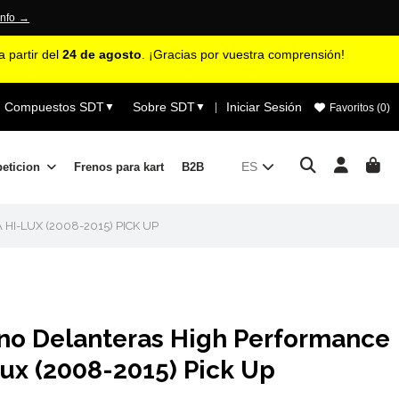
info →
 partir del
24 de agosto
. ¡Gracias por vuestra comprensión!
Compuestos SDT
Sobre SDT
Iniciar Sesión
▼
▼
|
Favoritos (
0
)
ES
peticion
Frenos para kart
B2B
I-LUX (2008-2015) PICK UP
eno Delanteras High Performance
ux (2008-2015) Pick Up