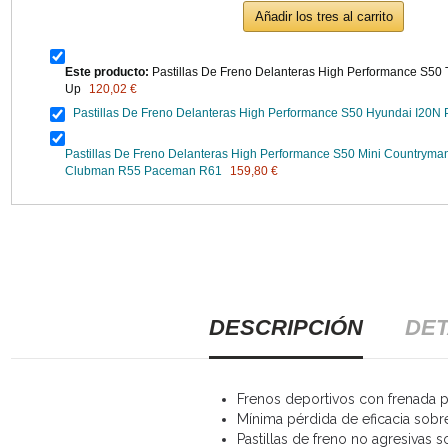
Añadir los tres al carrito
Este producto:
Pastillas De Freno Delanteras High Performance S50 
Up
120,02 €
Pastillas De Freno Delanteras High Performance S50 Hyundai I20N
Pastillas De Freno Delanteras High Performance S50 Mini Country
Clubman R55 Paceman R61
159,80 €
DESCRIPCIÓN
DET
Frenos deportivos con frenada po
Mínima pérdida de eficacia sobr
Pastillas de freno no agresivas s