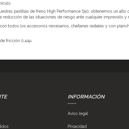
hículo.
estras pastillas de freno High Performance S50, obtenemos un alto co
a reducción de las situaciones de riesgo ante cualquier imprevisto y 
 con todos los accesorios necesarios, chaflanes radiales y con planch
de fricción 0,44µ.
NTE
INFORMACIÓN
Aviso legal
didos
Privacidad