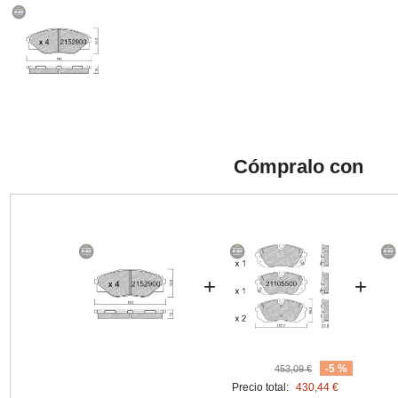
Cómpralo con
+
+
-5 %
453,09 €
Precio total:
430,44 €