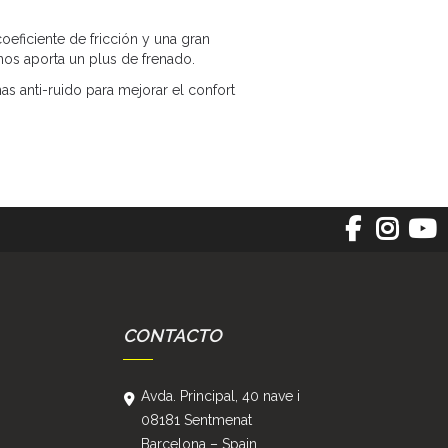
eficiente de fricción y una gran
nos aporta un plus de frenado.
as anti-ruido para mejorar el confort
CONTACTO
Avda. Principal, 40 nave i
08181 Sentmenat
Barcelona – Spain