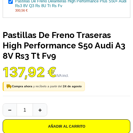
Pastillas De Freno Delanteras High Performance Plus S50+ Audi
Rs3 8V Q3 Rs 8U Tt Rs Fv
300,56 €
Pastillas De Freno Traseras
High Performance S50 Audi A3
8V Rs3 Tt Fv9
137,92 €
Compra ahora
y recíbelo a partir del
24 de agosto
AÑADIR AL CARRITO