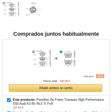
Comprados juntos habitualmente
+
-5 %
438,48 €
Precio total:
416,56 €
Añadir ambos al carrito
Este producto:
Pastillas De Freno Traseras High Performance
S50 Audi A3 8V Rs3 Tt Fv9
137,92 €