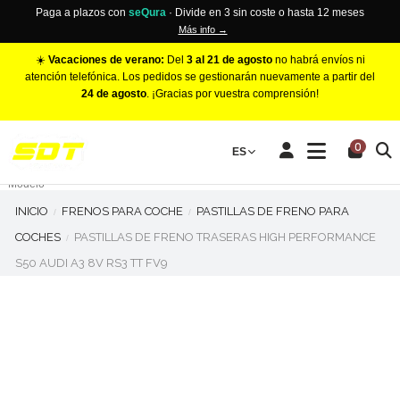
Paga a plazos con
seQura
· Divide en 3 sin coste o hasta 12 meses
Más info →
☀️
Vacaciones de verano:
Del
3 al 21 de agosto
no habrá envíos ni
atención telefónica. Los pedidos se gestionarán nuevamente a partir del
24 de agosto
. ¡Gracias por vuestra comprensión!
PINZAS DE FRENO RACING
0
Make
ES
Número de Pistones
Modelo
INICIO
FRENOS PARA COCHE
PASTILLAS DE FRENO PARA
COCHES
PASTILLAS DE FRENO TRASERAS HIGH PERFORMANCE
S50 AUDI A3 8V RS3 TT FV9