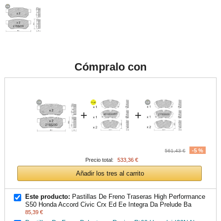
Cómpralo con
+
+
-5 %
561,43 €
Precio total:
533,36 €
Añadir los tres al carrito
Este producto:
Pastillas De Freno Traseras High Performance
S50 Honda Accord Civic Crx Ed Ee Integra Da Prelude Ba
85,39 €