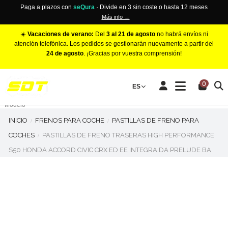
Paga a plazos con
seQura
· Divide en 3 sin coste o hasta 12 meses
Más info →
☀️
Vacaciones de verano:
Del
3 al 21 de agosto
no habrá envíos ni
atención telefónica. Los pedidos se gestionarán nuevamente a partir del
24 de agosto
. ¡Gracias por vuestra comprensión!
PINZAS DE FRENO RACING
0
Make
ES
Número de Pistones
Modelo
INICIO
FRENOS PARA COCHE
PASTILLAS DE FRENO PARA
COCHES
PASTILLAS DE FRENO TRASERAS HIGH PERFORMANCE
S50 HONDA ACCORD CIVIC CRX ED EE INTEGRA DA PRELUDE BA