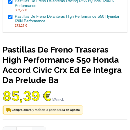
Pastillas De Freno Delanteras Racing Rt66 Hyundai I20N N
Performance
302,77 €
Pastillas De Freno Delanteras High Performance S50 Hyundai
I20N Performance
173,27 €
Pastillas De Freno Traseras
High Performance S50 Honda
Accord Civic Crx Ed Ee Integra
Da Prelude Ba
85,39 €
Compra ahora
y recíbelo a partir del
24 de agosto