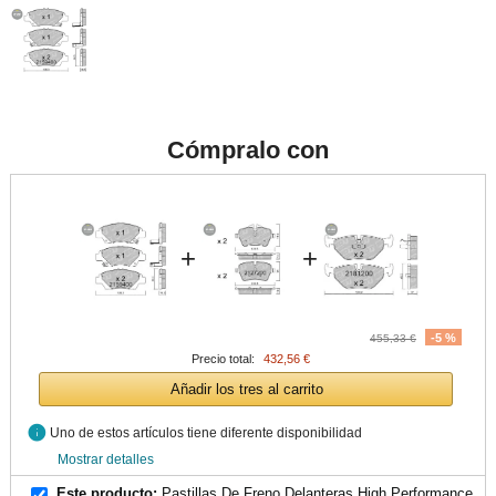
Cómpralo con
+
+
-5 %
455,33 €
Precio total:
432,56 €
Añadir los tres al carrito
info
Uno de estos artículos tiene diferente disponibilidad
Mostrar detalles
Este producto:
Pastillas De Freno Delanteras High Performance