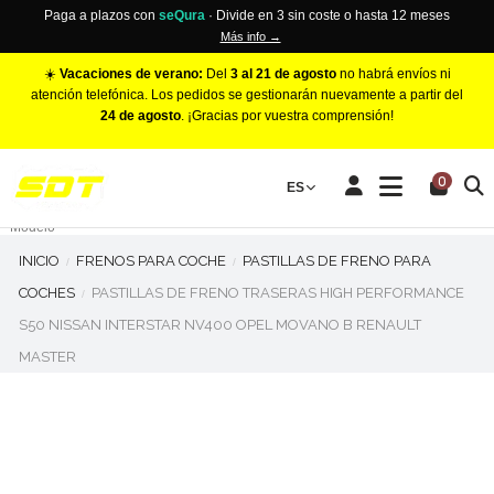
Paga a plazos con
seQura
· Divide en 3 sin coste o hasta 12 meses
Más info →
☀️
Vacaciones de verano:
Del
3 al 21 de agosto
no habrá envíos ni
atención telefónica. Los pedidos se gestionarán nuevamente a partir del
24 de agosto
. ¡Gracias por vuestra comprensión!
PINZAS DE FRENO RACING
0
Make
ES
Número de Pistones
Modelo
INICIO
FRENOS PARA COCHE
PASTILLAS DE FRENO PARA
COCHES
PASTILLAS DE FRENO TRASERAS HIGH PERFORMANCE
S50 NISSAN INTERSTAR NV400 OPEL MOVANO B RENAULT
MASTER