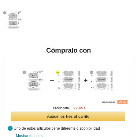
Cómpralo con
+
+
-5 %
619,00 €
Precio total:
588,05 €
Añadir los tres al carrito
info
Uno de estos artículos tiene diferente disponibilidad
Mostrar detalles