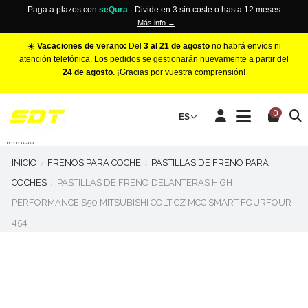
Paga a plazos con
seQura
· Divide en 3 sin coste o hasta 12 meses
Más info →
☀️
Vacaciones de verano:
Del
3 al 21 de agosto
no habrá envíos ni
atención telefónica. Los pedidos se gestionarán nuevamente a partir del
24 de agosto
. ¡Gracias por vuestra comprensión!
PINZAS DE FRENO RACING
0
Make
ES
Número de Pistones
Modelo
INICIO
FRENOS PARA COCHE
PASTILLAS DE FRENO PARA
COCHES
PASTILLAS DE FRENO DELANTERAS HIGH
PERFORMANCE S50 MITSUBISHI COLT CZ MCC SMART FOURFOUR
454