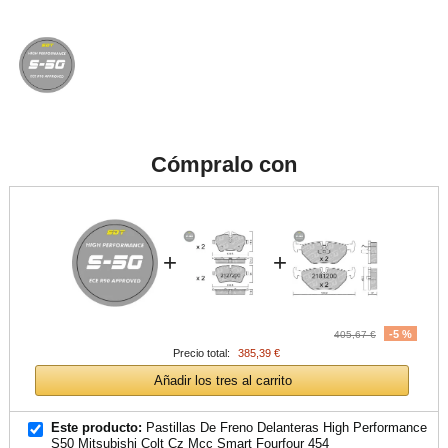
Cómpralo con
+
+
-5 %
405,67 €
Precio total:
385,39 €
Añadir los tres al carrito
Este producto:
Pastillas De Freno Delanteras High Performance
S50 Mitsubishi Colt Cz Mcc Smart Fourfour 454