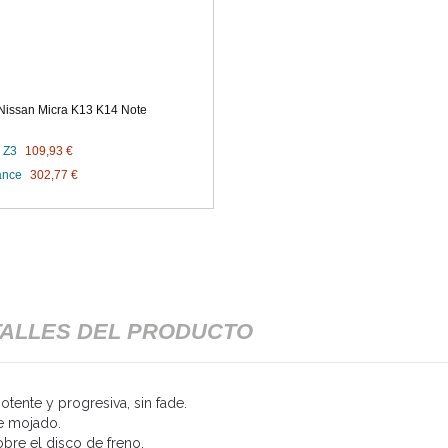
 Nissan Micra K13 K14 Note
 Z3
109,93 €
ance
302,77 €
ALLES DEL PRODUCTO
tente y progresiva, sin fade.
e mojado.
obre el disco de freno.