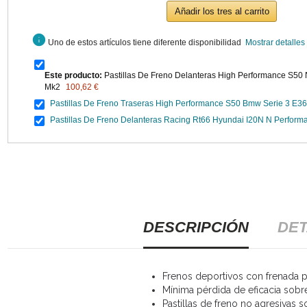
Añadir los tres al carrito
info
Uno de estos artículos tiene diferente disponibilidad
Mostrar detalles
Este producto:
Pastillas De Freno Delanteras High Performance S50
Mk2
100,62 €
Pastillas De Freno Traseras High Performance S50 Bmw Serie 3 E36
Pastillas De Freno Delanteras Racing Rt66 Hyundai I20N N Perform
DESCRIPCIÓN
DET
Frenos deportivos con frenada po
Mínima pérdida de eficacia sobr
Pastillas de freno no agresivas s