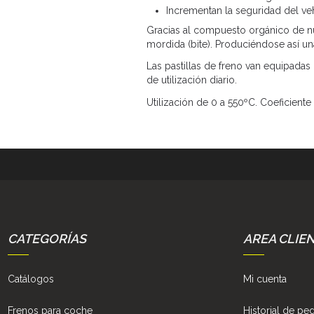
Incrementan la seguridad del ve
Gracias al compuesto orgánico de nu
mordida (bite). Produciéndose así un
Las pastillas de freno van equipadas
de utilización diario.
Utilización de 0 a 550ºC. Coeficiente 
CATEGORÍAS
AREA CLIE
Catálogos
Mi cuenta
Frenos para coche
Historial de pe