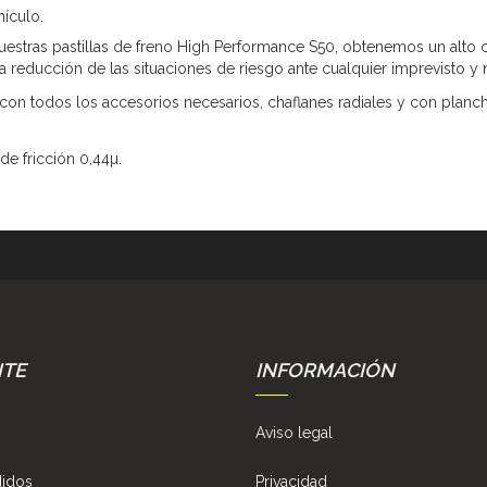
hículo.
estras pastillas de freno High Performance S50, obtenemos un alto co
a reducción de las situaciones de riesgo ante cualquier imprevisto y 
 con todos los accesorios necesarios, chaflanes radiales y con planch
de fricción 0,44µ.
NTE
INFORMACIÓN
Aviso legal
didos
Privacidad