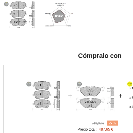
Cómpralo con
+
+
-5 %
513,32 €
Precio total:
487,65 €