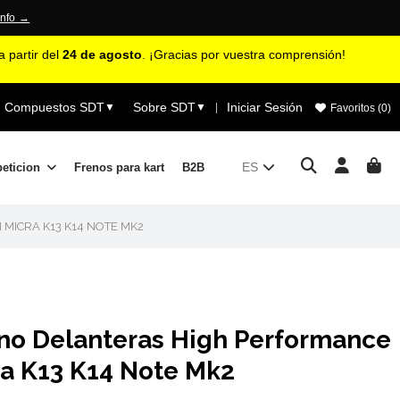
info →
 partir del
24 de agosto
. ¡Gracias por vuestra comprensión!
Compuestos SDT
Sobre SDT
Iniciar Sesión
▼
▼
|
Favoritos (
0
)
ES
peticion
Frenos para kart
B2B
MICRA K13 K14 NOTE MK2
eno Delanteras High Performance
ra K13 K14 Note Mk2