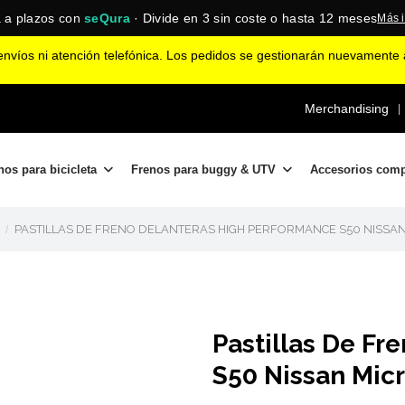
 a plazos con
seQura
· Divide en 3 sin coste o hasta 12 meses
Más 
nvíos ni atención telefónica. Los pedidos se gestionarán nuevamente a
Merchandising
|
nos para bicicleta
Frenos para buggy & UTV
Accesorios com
PASTILLAS DE FRENO DELANTERAS HIGH PERFORMANCE S50 NISSAN 
Pastillas De Fr
S50 Nissan Mic