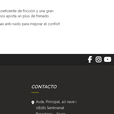
eficiente de fricción y una gran
nos aporta un plus de frenado.
as anti-ruido para mejorar el confort
CONTACTO
Avda. Principal, 40 nave i
08181 Sentmenat
Barcelona – Spain