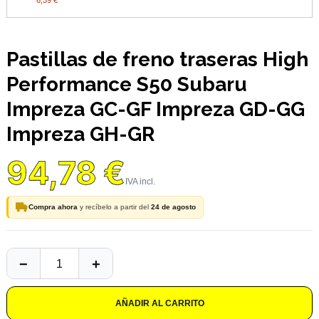
6,59 €
Pastillas de freno traseras High
Performance S50 Subaru
Impreza GC-GF Impreza GD-GG
Impreza GH-GR
94,78 €
Compra ahora
y recíbelo a partir del
24 de agosto
AÑADIR AL CARRITO