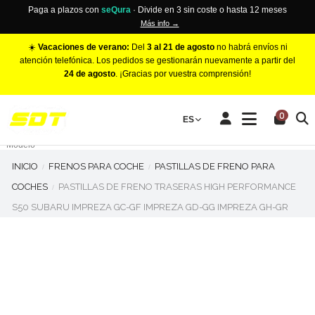
Paga a plazos con
seQura
· Divide en 3 sin coste o hasta 12 meses
Más info →
☀️
Vacaciones de verano:
Del
3 al 21 de agosto
no habrá envíos ni
atención telefónica. Los pedidos se gestionarán nuevamente a partir del
24 de agosto
. ¡Gracias por vuestra comprensión!
PINZAS DE FRENO RACING
0
Make
ES
Número de Pistones
Modelo
INICIO
FRENOS PARA COCHE
PASTILLAS DE FRENO PARA
COCHES
PASTILLAS DE FRENO TRASERAS HIGH PERFORMANCE
S50 SUBARU IMPREZA GC-GF IMPREZA GD-GG IMPREZA GH-GR