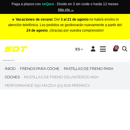
Paga a plazos con
seQura
· Divide en 3 sin coste o hasta 12 meses
Más info →
☀️
Vacaciones de verano:
Del
3 al 21 de agosto
no habrá envíos ni
atención telefónica. Los pedidos se gestionarán nuevamente a partir del
24 de agosto
. ¡Gracias por vuestra comprensión!
PINZAS DE FRENO RACING
0
Make
ES
Número de Pistones
Modelo
INICIO
FRENOS PARA COCHE
PASTILLAS DE FRENO PARA
COCHES
PASTILLAS DE FRENO DELANTEROS HIGH
PERFORMANCE S50 MAZDA 323 626 PREMACY