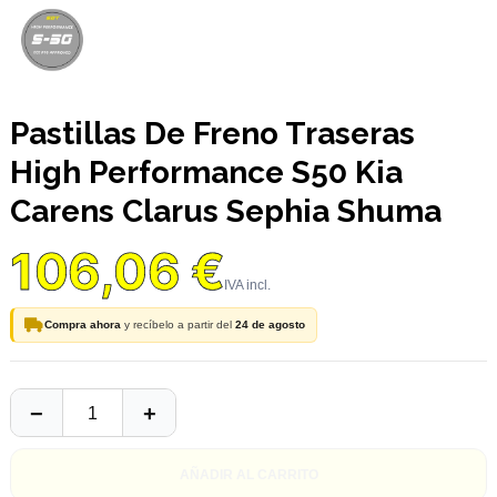
Pastillas De Freno Traseras
High Performance S50 Kia
Carens Clarus Sephia Shuma
106,06 €
Compra ahora
y recíbelo a partir del
24 de agosto
AÑADIR AL CARRITO