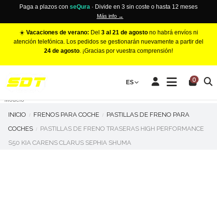
Paga a plazos con
seQura
· Divide en 3 sin coste o hasta 12 meses
Más info →
☀️
Vacaciones de verano:
Del
3 al 21 de agosto
no habrá envíos ni
atención telefónica. Los pedidos se gestionarán nuevamente a partir del
24 de agosto
. ¡Gracias por vuestra comprensión!
PINZAS DE FRENO RACING
0
Make
ES
Número de Pistones
Modelo
INICIO
FRENOS PARA COCHE
PASTILLAS DE FRENO PARA
COCHES
PASTILLAS DE FRENO TRASERAS HIGH PERFORMANCE
S50 KIA CARENS CLARUS SEPHIA SHUMA