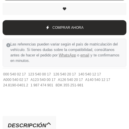
COMPRAR AHORA
Las referencias pueden variar según el país de matriculación del
vehículo. Si tienes dudas sobre la compatibilidad, consúltanos
antes de hacer el pedido por
WhatsApp
o
email
y te confirmamos
en minutos.
000 540 02 17
123 540 00 17
126 540 20 17
140 540 12 17
A000 540 02 17
A123 540 00 17
A126 540 20 17
A140 540 12 17
24.8190-0401.2
1 987 474 901
8DK 355 251-981
DESCRIPCIÓN