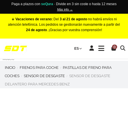
Paga a plazos con
seQura
· Divide en 3 sin coste o hasta 12 meses
Más info →
☀️
Vacaciones de verano:
Del
3 al 21 de agosto
no habrá envíos ni
atención telefónica. Los pedidos se gestionarán nuevamente a partir del
24 de agosto
. ¡Gracias por vuestra comprensión!
PINZAS DE FRENO RACING
0
Make
ES
Número de Pistones
Modelo
INICIO
FRENOS PARA COCHE
PASTILLAS DE FRENO PARA
COCHES
SENSOR DE DESGASTE
SENSOR DE DESGASTE
DELANTERO PARA MERCEDES BENZ