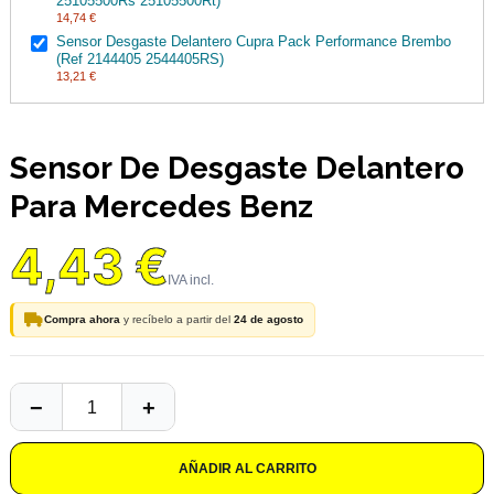
25105500Rs 25105500Rt)
14,74 €
Sensor Desgaste Delantero Cupra Pack Performance Brembo
(Ref 2144405 2544405RS)
13,21 €
Sensor De Desgaste Delantero
Para Mercedes Benz
4,43 €
Compra ahora
y recíbelo a partir del
24 de agosto
AÑADIR AL CARRITO