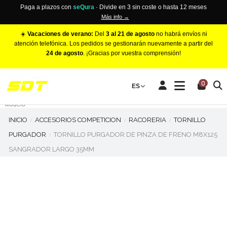
Paga a plazos con
seQura
· Divide en 3 sin coste o hasta 12 meses
Más info →
☀️
Vacaciones de verano:
Del
3 al 21 de agosto
no habrá envíos ni
atención telefónica. Los pedidos se gestionarán nuevamente a partir del
24 de agosto
. ¡Gracias por vuestra comprensión!
PINZAS DE FRENO RACING
0
Make
ES
Número de Pistones
Modelo
INICIO
ACCESORIOS COMPETICION
RACORERIA
TORNILLO
PURGADOR
TORNILLO PURGADOR DE PINZA DE FRENO M8X125
SANGRADOR LARGO 35MM