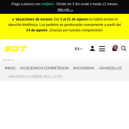
Paga a plazos con
seQura
· Divide en 3 sin coste o hasta 12 meses
Más info →
☀️
Vacaciones de verano:
Del
3 al 21 de agosto
no habrá envíos ni
atención telefónica. Los pedidos se gestionarán nuevamente a partir del
24 de agosto
. ¡Gracias por vuestra comprensión!
PINZAS DE FRENO RACING
0
Make
ES
Número de Pistones
Modelo
INICIO
ACCESORIOS COMPETICION
RACORERIA
ARANDELAS
ARANDELA COBRE (M11, 7/16)