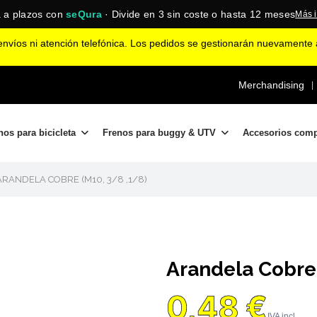
 a plazos con
seQura
· Divide en 3 sin coste o hasta 12 meses
Más 
nvíos ni atención telefónica. Los pedidos se gestionarán nuevamente a
Merchandising
|
nos para bicicleta
Frenos para buggy & UTV
Accesorios com
ARANDELA COBRE (M10, 3/8 ,1/8)
Arandela Cobre 
0,48 €