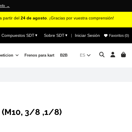
info →
 partir del
24 de agosto
. ¡Gracias por vuestra comprensión!
Compuestos SDT
Sobre SDT
Iniciar Sesión
▼
▼
|
Favoritos (
0
)
ES
peticion
Frenos para kart
B2B
(M10, 3/8 ,1/8)