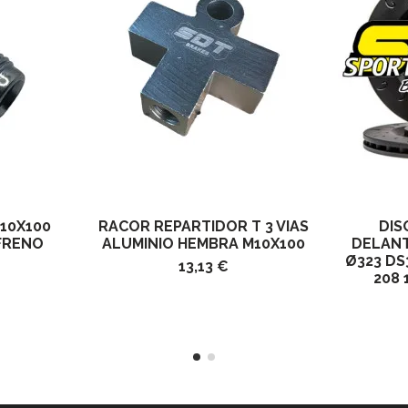
10X100
RACOR REPARTIDOR T 3 VIAS
DIS
FRENO
ALUMINIO HEMBRA M10X100
DELANT
Ø323 DS
13,13 €
208 