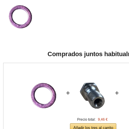
Comprados juntos habitua
+
+
Precio total:
9,46 €
Añadir los tres al carrito