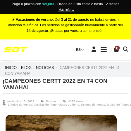
Paga a plazos con
seQura
· Divide en 3 sin coste o hasta 12 meses
Más info →
☀️
Vacaciones de verano:
Del
3 al 21 de agosto
no habrá envíos ni
atención telefónica. Los pedidos se gestionarán nuevamente a partir del
24 de agosto
. ¡Gracias por vuestra comprensión!
PINZAS DE FRENO RACING
0
Make
ES
Número de Pistones
Modelo
INICIO
BLOG
NOTICIAS
¡CAMPEONES CERTT 2022 EN T4
CON YAMAHA!
¡CAMPEONES CERTT 2022 EN T4 CON
YAMAHA!
noviembre 15, 2022
Noticias
4317 views
Líquido de frenos, pastillas de freno, discos de freno, sistema de frenos, liquido de frenos 