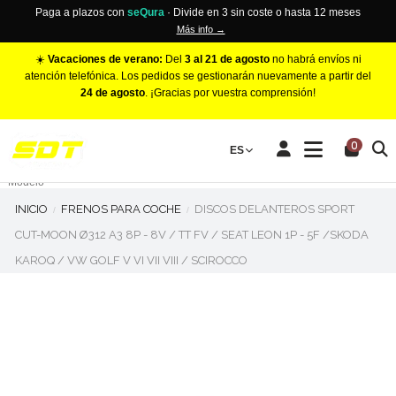
Paga a plazos con
seQura
· Divide en 3 sin coste o hasta 12 meses
Más info →
☀️
Vacaciones de verano:
Del
3 al 21 de agosto
no habrá envíos ni
atención telefónica. Los pedidos se gestionarán nuevamente a partir del
24 de agosto
. ¡Gracias por vuestra comprensión!
PINZAS DE FRENO RACING
0
Make
ES
Número de Pistones
Modelo
INICIO
FRENOS PARA COCHE
DISCOS DELANTEROS SPORT
CUT-MOON Ø312 A3 8P - 8V / TT FV / SEAT LEON 1P - 5F /SKODA
KAROQ / VW GOLF V VI VII VIII / SCIROCCO