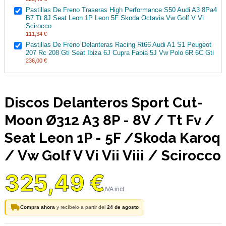
Pastillas De Freno Traseras High Performance S50 Audi A3 8Pa4
B7 Tt 8J Seat Leon 1P Leon 5F Skoda Octavia Vw Golf V Vi
Scirocco
111,34 €
Pastillas De Freno Delanteras Racing Rt66 Audi A1 S1 Peugeot
207 Rc 208 Gti Seat Ibiza 6J Cupra Fabia 5J Vw Polo 6R 6C Gti
236,00 €
Discos Delanteros Sport Cut-
Moon Ø312 A3 8P - 8V / Tt Fv /
Seat Leon 1P - 5F /Skoda Karoq
/ Vw Golf V Vi Vii Viii / Scirocco
325,49 €
Compra ahora
y recíbelo a partir del
24 de agosto