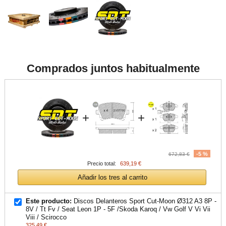
Comprados juntos habitualmente
+
+
-5 %
672,83 €
Precio total:
639,19 €
Añadir los tres al carrito
Este producto:
Discos Delanteros Sport Cut-Moon Ø312 A3 8P -
8V / Tt Fv / Seat Leon 1P - 5F /Skoda Karoq / Vw Golf V Vi Vii
Viii / Scirocco
325,49 €