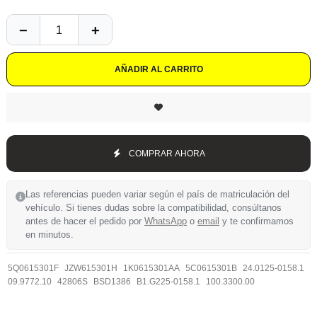
AÑADIR AL CARRITO
COMPRAR AHORA
Las referencias pueden variar según el país de matriculación del
vehículo. Si tienes dudas sobre la compatibilidad, consúltanos
antes de hacer el pedido por
WhatsApp
o
email
y te confirmamos
en minutos.
5Q0615301F
JZW615301H
1K0615301AA
5C0615301B
24.0125-0158.1
09.9772.10
42806S
BSD1386
B1.G225-0158.1
100.3300.00