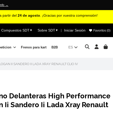
info →
 partir del
24 de agosto
. ¡Gracias por vuestra comprensión!
Compuestos SDT
Sobre SDT
Iniciar Sesión
▼
▼
|
Favoritos (
0
)
ES
peticion
Frenos para kart
B2B
GAN II SANDERO II LADA XRAY RENAULT CLIO IV
eno Delanteras High Performance
 Ii Sandero Ii Lada Xray Renault