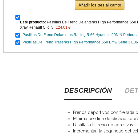
Añadir los tres al carrito
Este producto:
Pastillas De Freno Delanteras High Performance S50 D
Xray Renault Clio Iv
124,01 €
Pastillas De Freno Delanteras Racing Rt66 Hyundai I20N N Perform
Pastillas De Freno Traseras High Performance S50 Bmw Serie 3 E36
DESCRIPCIÓN
DET
Frenos deportivos con frenada po
Mínima pérdida de eficacia sobr
Pastillas de freno no agresivas s
Incrementan la seguridad del ve