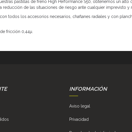
estras pastillas de freno High Performance S50, obtenemos un alto co
a reducción de las situaciones de riesgo ante cualquier imprevisto y 
 con todos los accesorios necesarios, chaflanes radiales y con planch
de fricción 0,44µ.
NTE
INFORMACIÓN
Aviso legal
didos
Privacidad