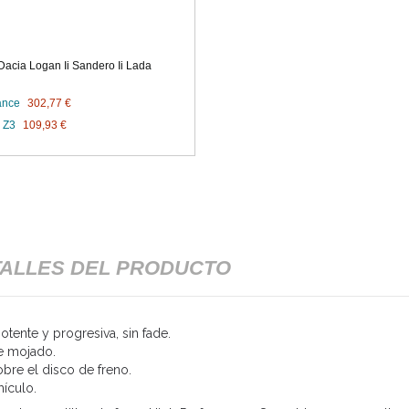
acia Logan Ii Sandero Ii Lada
ance
302,77 €
 Z3
109,93 €
ALLES DEL PRODUCTO
tente y progresiva, sin fade.
e mojado.
obre el disco de freno.
hículo.