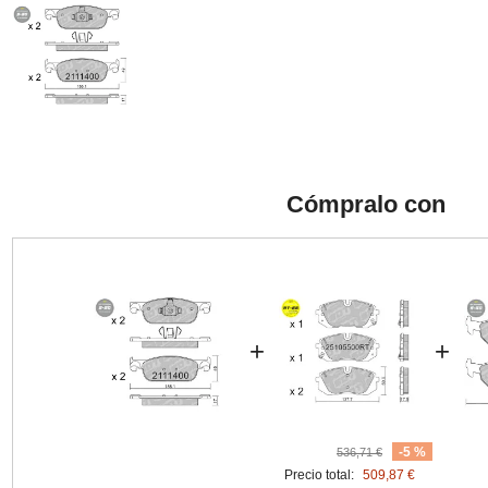
Cómpralo con
+
+
-5 %
536,71 €
Precio total:
509,87 €