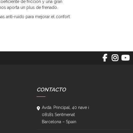
eficiente de fricción y una gran
nos aporta un plus de frenado.
as anti-ruido para mejorar el confort
CONTACTO
Avda. Principal, 40 nave i
08181 Sentmenat
Barcelona – Spain