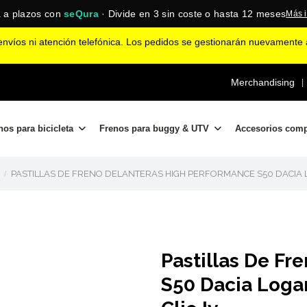
 a plazos con
seQura
· Divide en 3 sin coste o hasta 12 meses
Más 
nvíos ni atención telefónica. Los pedidos se gestionarán nuevamente a
Merchandising
|
nos para bicicleta
Frenos para buggy & UTV
Accesorios com
PASTILLAS DE FRENO DELANTERAS HIGH PERFORMANCE S50 DACIA LO
Pastillas De Fr
S50 Dacia Logan