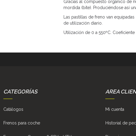
Gracias al compuesto orgánico de nu
mordida (bite). Produciéndose así un
Las pastillas de freno van equipadas
de utilización diario.
Utilización de 0 a 550ºC. Coeficiente 
CATEGORÍAS
AREA CLIE
Catálogos
Mi cuenta
Frenos para coche
Historial de pe