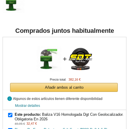
Comprados juntos habitualmente
+
Precio total:
382,16 €
Añadir ambos al carrito
info
Algunos de estos artículos tienen diferente disponibilidad
Mostrar detalles
Este producto:
Baliza V16 Homologada Dgt Con Geolocalizador.
Obligatoria En 2026
32,47 €
49,95 €