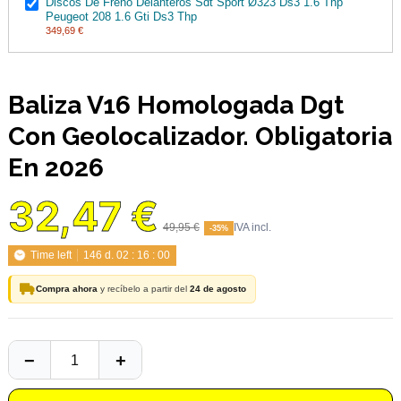
Discos De Freno Delanteros Sdt Sport Ø323 Ds3 1.6 Thp
Peugeot 208 1.6 Gti Ds3 Thp
349,69 €
Baliza V16 Homologada Dgt
Con Geolocalizador. Obligatoria
En 2026
32,47 €
49,95 €
-35%
Time left
146
d.
02
:
16
:
00
Compra ahora
y recíbelo a partir del
24 de agosto