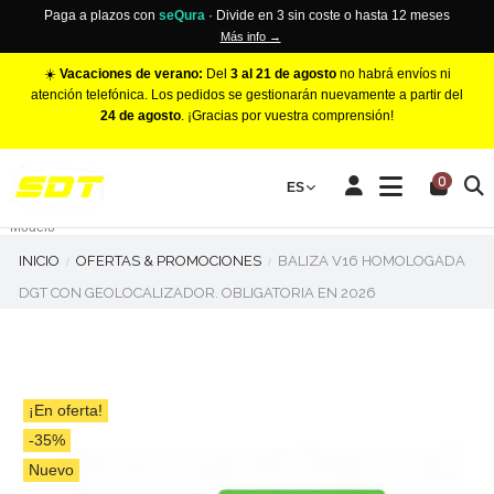
Paga a plazos con
seQura
· Divide en 3 sin coste o hasta 12 meses
Más info →
☀️
Vacaciones de verano:
Del
3 al 21 de agosto
no habrá envíos ni
atención telefónica. Los pedidos se gestionarán nuevamente a partir del
24 de agosto
. ¡Gracias por vuestra comprensión!
PINZAS DE FRENO RACING
0
Make
ES
Número de Pistones
Modelo
INICIO
OFERTAS & PROMOCIONES
BALIZA V16 HOMOLOGADA
DGT CON GEOLOCALIZADOR. OBLIGATORIA EN 2026
¡En oferta!
-35%
Nuevo