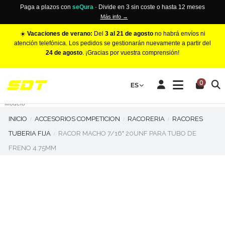
Paga a plazos con
seQura
· Divide en 3 sin coste o hasta 12 meses
Más info →
☀️
Vacaciones de verano:
Del
3 al 21 de agosto
no habrá envíos ni
atención telefónica. Los pedidos se gestionarán nuevamente a partir del
24 de agosto
. ¡Gracias por vuestra comprensión!
PINZAS DE FRENO RACING
0
Make
ES
Número de Pistones
Modelo
INICIO
ACCESORIOS COMPETICION
RACORERIA
RACORES
TUBERIA FIJA
RACOR MACHO 7/16" 20UNF PARA TUBO DE
FRENO 4.75MM