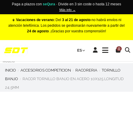
Paga a plazos con
seQura
· Divide en 3 sin coste o hasta 12 meses
Más info →
☀️
Vacaciones de verano:
Del
3 al 21 de agosto
no habrá envíos ni
atención telefónica. Los pedidos se gestionarán nuevamente a partir del
24 de agosto
. ¡Gracias por vuestra comprensión!
PINZAS DE FRENO RACING
0
Make
ES
Número de Pistones
Modelo
INICIO
ACCESORIOS COMPETICION
RACORERIA
TORNILLO
BANJO
RACOR TORNILLO BANJO EN ACERO 10X125 LONGITUD
24,5MM