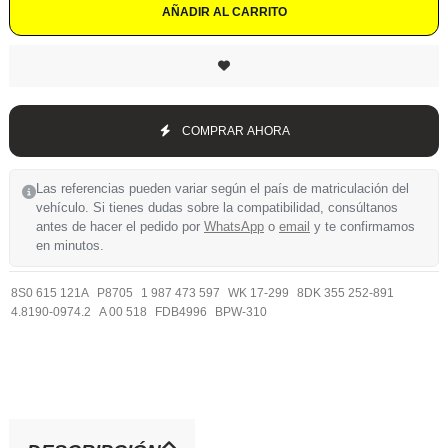
AÑADIR AL CARRITO
COMPRAR AHORA
Las referencias pueden variar según el país de matriculación del
vehículo. Si tienes dudas sobre la compatibilidad, consúltanos
antes de hacer el pedido por
WhatsApp
o
email
y te confirmamos
en minutos.
8S0 615 121A
P8705
1 987 473 597
WK 17-299
8DK 355 252-891
4.8190-0974.2
A 00 518
FDB4996
BPW-310