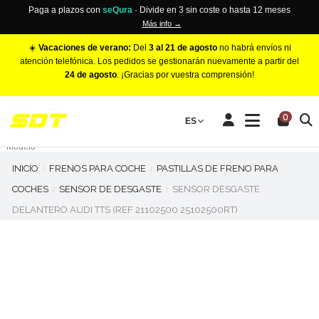
Paga a plazos con
seQura
· Divide en 3 sin coste o hasta 12 meses
Más info →
☀️
Vacaciones de verano:
Del
3 al 21 de agosto
no habrá envíos ni
atención telefónica. Los pedidos se gestionarán nuevamente a partir del
24 de agosto
. ¡Gracias por vuestra comprensión!
PINZAS DE FRENO RACING
0
Make
ES
Número de Pistones
Modelo
INICIO
FRENOS PARA COCHE
PASTILLAS DE FRENO PARA
COCHES
SENSOR DE DESGASTE
SENSOR DESGASTE
DELANTERO AUDI TTS (REF 21102500 25102500RT)