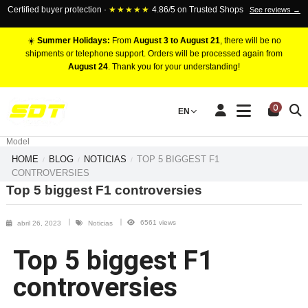
Certified buyer protection ·
★★★★★
4.86/5 on Trusted Shops
See reviews →
☀️
Summer Holidays:
From
August 3 to August 21
, there will be no
shipments or telephone support. Orders will be processed again from
August 24
. Thank you for your understanding!
RACING BRAKE CALIPERS
0
EN
Marca
Pistons number
Model
HOME
BLOG
NOTICIAS
TOP 5 BIGGEST F1
CONTROVERSIES
Top 5 biggest F1 controversies
6561 views
abril 26, 2023
Noticias
Top 5 biggest F1
controversies