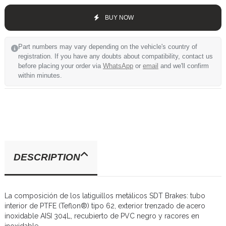
BUY NOW
Part numbers may vary depending on the vehicle's country of
registration. If you have any doubts about compatibility, contact us
before placing your order via
WhatsApp
or
email
and we'll confirm
within minutes.
DESCRIPTION
La composición de los latiguillos metálicos SDT Brakes: tubo
interior de PTFE (Teflon®) tipo 62, exterior trenzado de acero
inoxidable AISI 304L, recubierto de PVC negro y racores en
inoxidable.