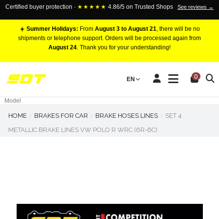
Certified buyer protection ·
★★★★★
4.86/5 on Trusted Shops
See reviews →
☀️
Summer Holidays:
From
August 3 to August 21
, there will be no
shipments or telephone support. Orders will be processed again from
August 24
. Thank you for your understanding!
RACING BRAKE CALIPERS
0
EN
Marca
Pistons number
Model
HOME
BRAKES FOR CAR
BRAKE HOSES LINES
SET 4
METALLIC BRAKE LINES VW POLO R WRC (6R-6C)