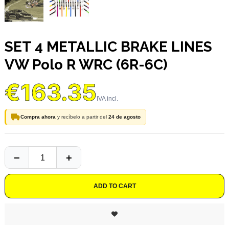
SET 4 METALLIC BRAKE LINES
VW Polo R WRC (6R-6C)
€163.35
Compra ahora
y recíbelo a partir del
24 de agosto
ADD TO CART