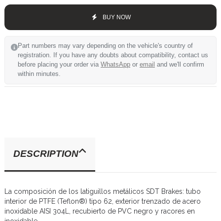
BUY NOW
Part numbers may vary depending on the vehicle's country of
registration. If you have any doubts about compatibility, contact us
before placing your order via
WhatsApp
or
email
and we'll confirm
within minutes.
DESCRIPTION
La composición de los latiguillos metálicos SDT Brakes: tubo
interior de PTFE (Teflon®) tipo 62, exterior trenzado de acero
inoxidable AISI 304L, recubierto de PVC negro y racores en
inoxidable.