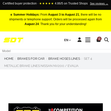
Certified buyer protection ·
★★★★★
4.86/5 on Trusted Shops
See reviews →
☀️
Summer Holidays:
From
August 3 to August 21
, there will be no
shipments or telephone support. Orders will be processed again from
August 24
. Thank you for your understanding!
RACING BRAKE CALIPERS
0
EN
Marca
Pistons number
Model
HOME
BRAKES FOR CAR
BRAKE HOSES LINES
SET 4
METALLIC BRAKE LINES NISSAN NV200 / EVALIA