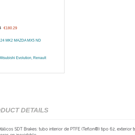
4
€180.29
124 MK2 MAZDA MX5 ND
tsubishi Evolution, Renault
DUCT DETAILS
álicos SDT Brakes: tubo interior de PTFE (Teflon®) tipo 62, exterior 