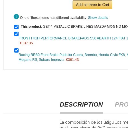
Add all three to Cart
info
One of these items has different availability
Show details
This product:
SET 4 METALLIC BRAKE LINES MAZDA MX-5 ND MK
FRONT HIGH PERFORMANCE BRAKEPADS S50 ABARTH 124 FIAT 
€137.35
Racing RR80 Front Brake Pads for Cupra, Brembo, Honda Civic FK8, Mi
Megane RS, Subaru Impreza
€361.43
DESCRIPTION
PRO
La composición de los latiguillos met