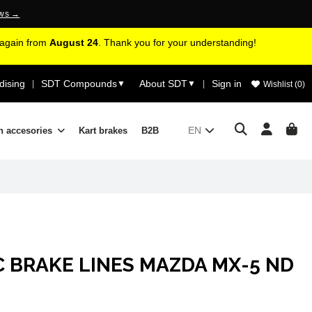
ews →
d again from
August 24
. Thank you for your understanding!
ising
SDT Compounds
About SDT
Sign in
|
▼
▼
|
Wishlist (
0
)
EN
n accesories
Kart brakes
B2B
C BRAKE LINES MAZDA MX-5 ND