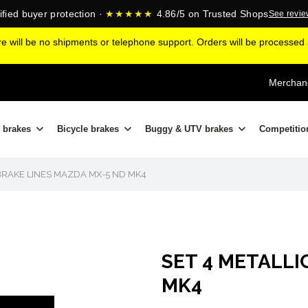
ified buyer protection ·
★★★★★
4.86/5 on Trusted Shops
See revi
ere will be no shipments or telephone support. Orders will be processe
Merchand
 brakes
Bicycle brakes
Buggy & UTV brakes
Competitio
 BRAKE LINES MAZDA MX-5 ND MK4
SET 4 METALLI
MK4