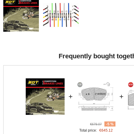
Frequently bought toget
+
+
-5 %
€679.07
Total price:
€645.12