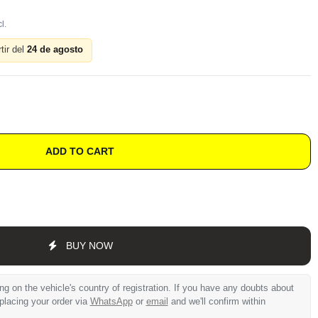
tir del
24 de agosto
ADD TO CART
BUY NOW
 on the vehicle's country of registration. If you have any doubts about
 placing your order via
WhatsApp
or
email
and we'll confirm within