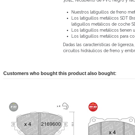
304L, recubierto de PVC negro y rac
Nuestros latiguillos de freno me
Los latiguillos metálicos SDT Br
latiguillos metálicos de coche 
Los latiguillos metálicos tienen
Los latiguillos metálicos para co
Dadas las características de ligereza
circuitos hidráulicos de freno y em
Customers who bought this product also bought: