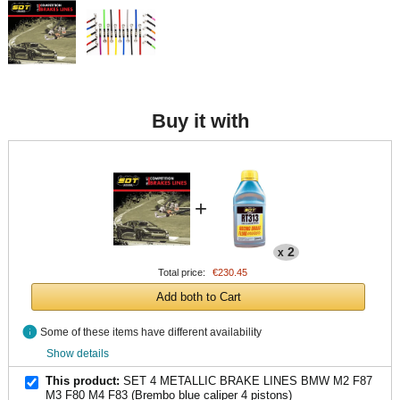
Buy it with
+
2
x
Total price:
€230.45
Add both to Cart
info
Some of these items have different availability
Show details
This product:
SET 4 METALLIC BRAKE LINES BMW M2 F87
M3 F80 M4 F83 (Brembo blue caliper 4 pistons)