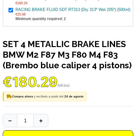
€180.29
RACING BRAKE FLUID SDT RT313 (Dry 313º Wet 205º) (500ml)
€25.08
Minimum quantity required: 2
SET 4 METALLIC BRAKE LINES
BMW M2 F87 M3 F80 M4 F83
(Brembo blue caliper 4 pistons)
€180.29
Compra ahora
y recíbelo a partir del
24 de agosto