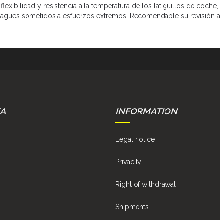
, flexibilidad y resistencia a la temperatura de los latiguillos de coc
bragues sometidos a esfuerzos extremos. Recomendable su revisión a
EA
INFORMATION
Legal notice
Privacity
Right of withdrawal
Shipments