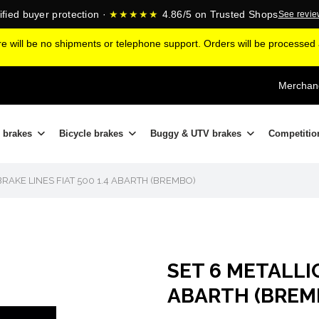
ified buyer protection ·
★★★★★
4.86/5 on Trusted Shops
See revi
ere will be no shipments or telephone support. Orders will be processe
Merchand
 brakes
Bicycle brakes
Buggy & UTV brakes
Competitio
BRAKE LINES FIAT 500 1.4 ABARTH (BREMBO)
SET 6 METALLIC
ABARTH (BREM