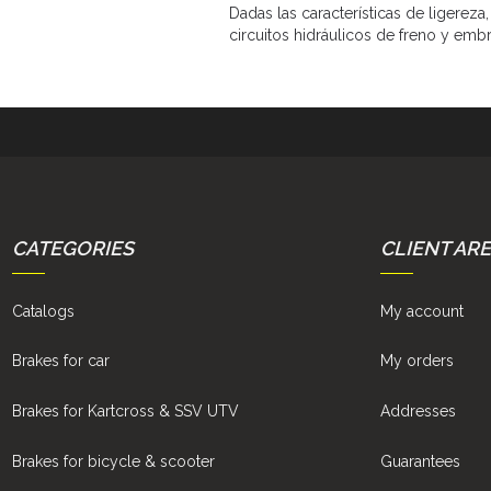
Dadas las características de ligereza
circuitos hidráulicos de freno y em
CATEGORIES
CLIENT AR
Catalogs
My account
Brakes for car
My orders
Brakes for Kartcross & SSV UTV
Addresses
Brakes for bicycle & scooter
Guarantees