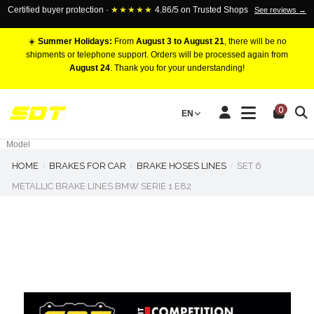
Certified buyer protection ·
★★★★★
4.86/5 on Trusted Shops
See reviews →
☀️
Summer Holidays:
From
August 3 to August 21
, there will be no
shipments or telephone support. Orders will be processed again from
August 24
. Thank you for your understanding!
RACING BRAKE CALIPERS
0
EN
Marca
Pistons number
Model
HOME
BRAKES FOR CAR
BRAKE HOSES LINES
SET 6
METALLIC BRAKE LINES BMW SERIE 1 E82