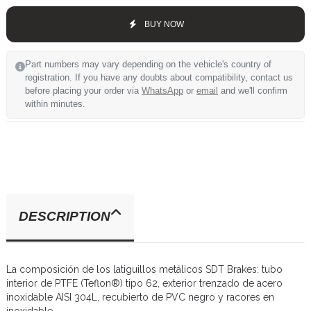
BUY NOW
Part numbers may vary depending on the vehicle's country of
registration. If you have any doubts about compatibility, contact us
before placing your order via
WhatsApp
or
email
and we'll confirm
within minutes.
DESCRIPTION
La composición de los latiguillos metálicos SDT Brakes: tubo
interior de PTFE (Teflon®) tipo 62, exterior trenzado de acero
inoxidable AISI 304L, recubierto de PVC negro y racores en
inoxidable.